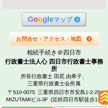
G
o
o
g
l
e
マップ
お問合せ・アクセス・地図
相続手続き＠四日市
行政書士法人心 四日市行政書士事務
所
所長行政書士 田尻 由希子、
三重県行政書士会所属
〒510-0075
三重県四日市市安島1-2-29
MIZUTAMIビル3F
(近鉄四日市駅徒歩1分)